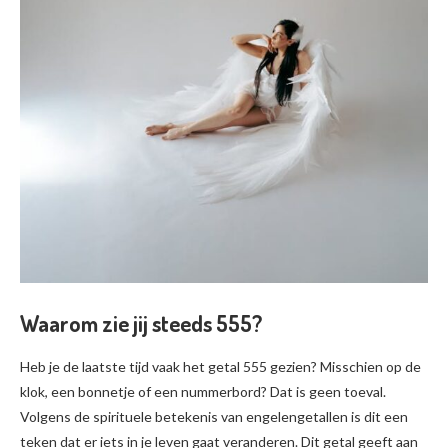
Waarom zie jij steeds 555?
Heb je de laatste tijd vaak het getal 555 gezien? Misschien op de
klok, een bonnetje of een nummerbord? Dat is geen toeval.
Volgens de spirituele betekenis van engelengetallen is dit een
teken dat er iets in je leven gaat veranderen. Dit getal geeft aan