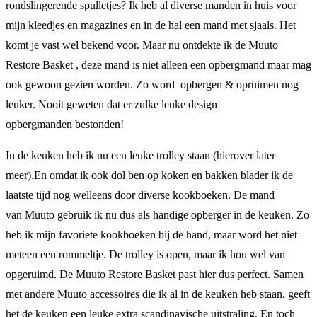
rondslingerende spulletjes? Ik heb al diverse manden in huis voor
mijn kleedjes en magazines en in de hal een mand met sjaals. Het
komt je vast wel bekend voor. Maar nu ontdekte ik de Muuto
Restore Basket , deze mand is niet alleen een opbergmand maar mag
ook gewoon gezien worden. Zo word opbergen & opruimen nog
leuker. Nooit geweten dat er zulke leuke design
opbergmanden bestonden!
In de keuken heb ik nu een leuke trolley staan (hierover later
meer).En omdat ik ook dol ben op koken en bakken blader ik de
laatste tijd nog welleens door diverse kookboeken. De mand
van Muuto gebruik ik nu dus als handige opberger in de keuken. Zo
heb ik mijn favoriete kookboeken bij de hand, maar word het niet
meteen een rommeltje. De trolley is open, maar ik hou wel van
opgeruimd. De Muuto Restore Basket past hier dus perfect. Samen
met andere Muuto accessoires die ik al in de keuken heb staan, geeft
het de keuken een leuke extra scandinavische uitstraling. En toch