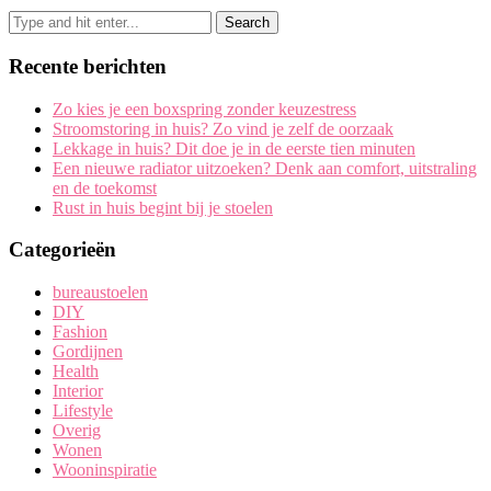
Recente berichten
Zo kies je een boxspring zonder keuzestress
Stroomstoring in huis? Zo vind je zelf de oorzaak
Lekkage in huis? Dit doe je in de eerste tien minuten
Een nieuwe radiator uitzoeken? Denk aan comfort, uitstraling
en de toekomst
Rust in huis begint bij je stoelen
Categorieën
bureaustoelen
DIY
Fashion
Gordijnen
Health
Interior
Lifestyle
Overig
Wonen
Wooninspiratie