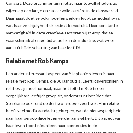
Concert. Deze ervaringen zijn niet zomaar toevalligheden; ze
wijzen op een lange en succesvolle carrière in de danswereld.
Daarnaast doet ze ook modellenwerk en loopt ze modeshows,
wat haar veelzijdigheid als artiest benadrukt. Haar constante
aanwezigheid in deze creatieve sectoren wijst erop dat ze
waarschijnlijk al enige tijd actief is in de industrie, wat weer
aansluit bij de schatting van haar leeftijd.
Relatie met Rob Kemps
Een ander interessant aspect van Stephanie’s leven is haar
relatie met Rob Kemps, die 38 jaar oud is. Leeftijdsverschillen in
relaties zijn heel normaal, maar het feit dat Rob in een
vergelijkbare leeftijdsgroep zit, ondersteunt het idee dat
Stephanie ook rond de dertig of vroege veertig is. Hun relatie
heeft veel media-aandacht gekregen, wat de nieuwsgierigheid
naar haar persoonlijke leven verder aanwakkert. Dit aspect van
haar leven toont niet alleen haar connecties in de
entertainmentindustrie, maar ook de manier waarop ze haar