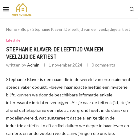
Home
»
Blog
»
Stephanie Klaver: De leeftijd van een veelzijdige artiest
Lifestyle
STEPHANIE KLAVER: DE LEEFTIJD VAN EEN
VEELZIJDIGE ARTIEST
written by
Admin
1 november 2024
0 comments
Stephanie Klaver is een naam die in de wereld van entertainment
steeds vaker opduikt. Hoewel haar exacte leeftijd een mysterie
blijft, kunnen we door de beschikbare informatie enkele
interessante inzichten verkrijgen. Als je naar de feiten kijkt, zie je
al snel dat Stephanie een rijke achtergrond heeft in de dans- en
modellenwereld, wat suggereert dat ze al enige tijd in de
industrie actief is. In dit artikel duiken we dieper in haar leven en
carrière, en onderzoeken we de aanwijzingen die ons iets